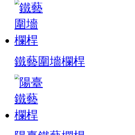
鐵藝圍墻欄桿