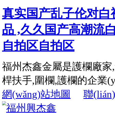
真实国产乱子伦对白
品 ,久久国产高潮流
自拍区自拍区
福州杰鑫金屬是護欄廠家
桿扶手,圍欄,護欄的企業(yè
網(wǎng)站地圖
聯(liá