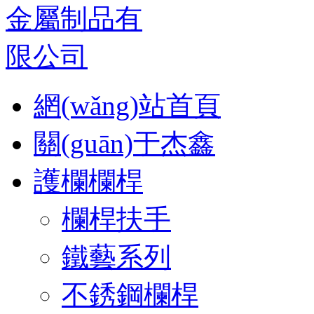
網(wǎng)站首頁
關(guān)于杰鑫
護欄欄桿
欄桿扶手
鐵藝系列
不銹鋼欄桿