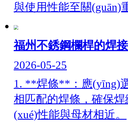
與使用性能至關(guān)重要
福州不銹鋼欄桿的焊接規(
2026-05-25
1. **焊條**：應(yī
相匹配的焊條，確保焊縫
(xué)性能與母材相近。