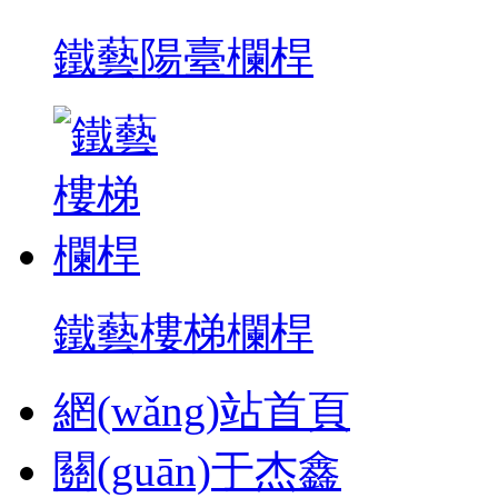
鐵藝陽臺欄桿
鐵藝樓梯欄桿
網(wǎng)站首頁
關(guān)于杰鑫