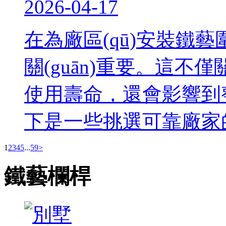
2026-04-17
在為廠區(qū)安裝鐵藝
關(guān)重要。這不僅關
使用壽命，還會影響到整個
下是一些挑選可靠廠家的要
1
2
3
4
5
...
59
>
鐵藝欄桿