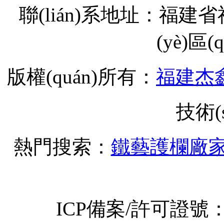
聯(lián)系地址：福
(yè)區
版權(quán)所有：
福建杰
技術(
熱門搜索：
鐵藝護欄廠
ICP備案/許可證號：閩